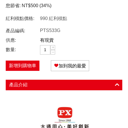
您節省:
NT$
500
(
34
%)
紅利積點價格:
990 紅利積點
PTS533G
產品編碼:
供應:
有現貨
+
數量:
−
新增到購物車
加到我的最愛
產品介紹