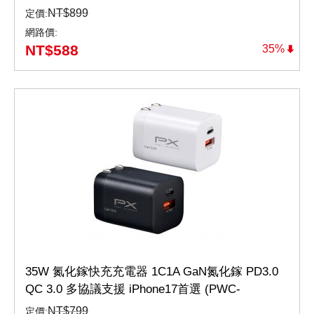
NT$
899
定價:
網路價:
NT$
588
35%
35W 氮化鎵快充充電器 1C1A GaN氮化鎵 PD3.0
QC 3.0 多協議支援 iPhone17首選 (PWC-
3511W/B)
NT$
799
定價: