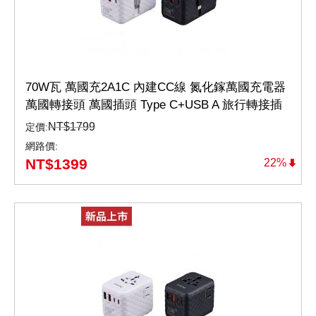
70W瓦 萬國充2A1C 內建CC線 氮化鎵萬國充電器
萬國轉接頭 萬國插頭 Type C+USB A 旅行轉接插
座 旅遊充電必備(WTA-7021CW/B)
NT$
1799
定價:
網路價:
NT$
1399
22%