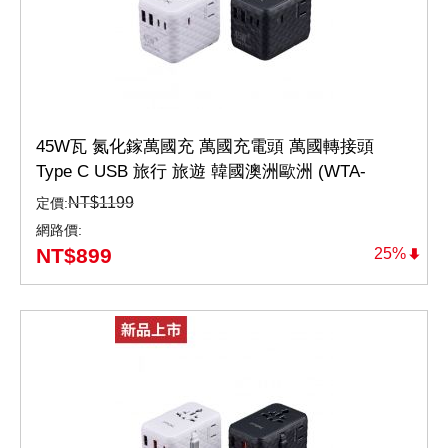
45W瓦 氮化鎵萬國充 萬國充電頭 萬國轉接頭
Type C USB 旅行 旅遊 韓國澳洲歐洲 (WTA-
4523W/B)
NT$
1199
定價:
網路價:
NT$
899
25%