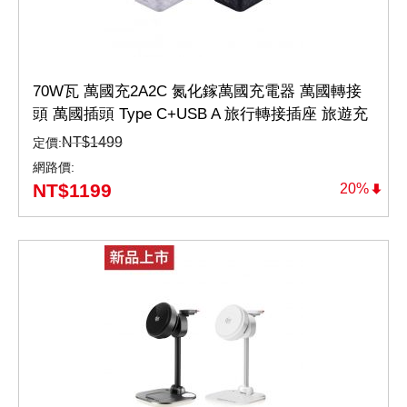
70W瓦 萬國充2A2C 氮化鎵萬國充電器 萬國轉接
頭 萬國插頭 Type C+USB A 旅行轉接插座 旅遊充
電必備(WTA-7022W/B)
NT$
1499
定價:
網路價:
NT$
1199
20%