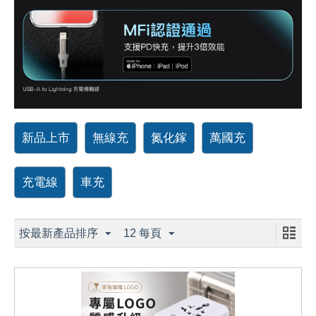
新品上市
無線充
氮化鎵
萬國充
充電線
車充
按最新產品排序
12 每頁