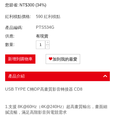
您節省:
NT$
300
(
34
%)
紅利積點價格:
590 紅利積點
PTS534G
產品編碼:
供應:
有現貨
+
數量:
−
新增到購物車
加到我的最愛
產品介紹
USB TYPE C轉DP高畫質影音轉接器 CD8
1.支援 8K@60Hz（4K@240Hz）超高畫質輸出，畫面細
膩流暢，滿足高階影音與電競需求