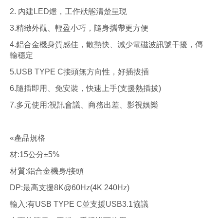
2. 內建LED燈，工作狀態清楚呈現
3.精緻外觀、輕盈小巧，隨身攜帶更方便
4.鋁合金機身質感佳，散熱快、減少電磁波訊號干擾，傳
輸穩定
5.USB TYPE C接頭無方向性，好插拔插
6.隨插即用、免安裝，快速上手(支援熱插拔)
7.多元使用:視訊會議、商務出差、影視娛樂
«產品規格
材:15公分±5%
材質:鋁合金機身/接頭
DP:最高支援8K@60Hz(4K 240Hz)
輸入:有USB TYPE C並支援USB3.1協議