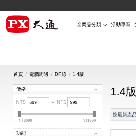
全商品分類
活動專區
首頁
/
電腦周邊
/
DP線
/
1.4版
1.4
價格
NT$
–
NT$
按最新產
‎NT$
699
‎NT$
999
功能