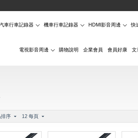
汽車行車記錄器
機車行車記錄器
HDMI影音周邊
快
電視影音周邊
購物說明
企業會員
會員好康
文
版
品排序
12 每頁