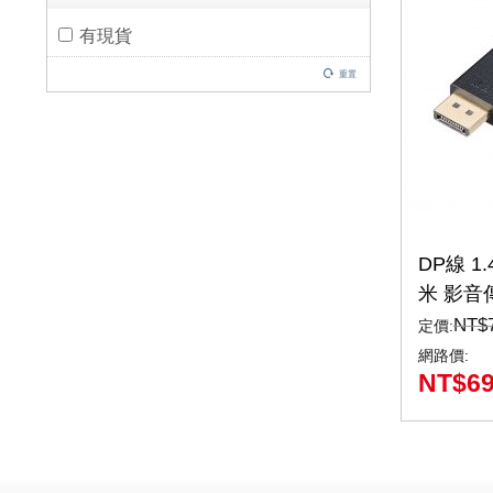
有現貨
重置
DP線 1.
米 影音
Display
NT$
定價:
1.2MX)
網路價:
NT$
6