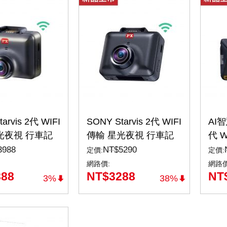
arvis 2代 WIFI
SONY Starvis 2代 WIFI
AI
光夜視 行車記
傳輸 星光夜視 行車記
代 W
GPS區間測速提
錄器 +GPS區間測速提
HD
3988
NT$
5290
定價:
定價:
W)
醒(C73GW)
器(A
網路價:
網路價
888
NT$
3288
NT
3%
38%