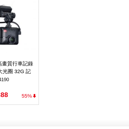
P 高畫質行車記錄
8大光圈 32G 記
2G)
4190
888
55%