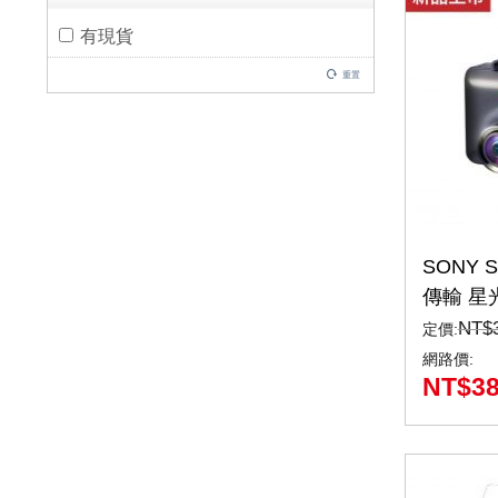
有現貨
重置
SONY St
傳輸 星
錄器 +
NT$
定價:
醒(X5G
網路價:
NT$
3