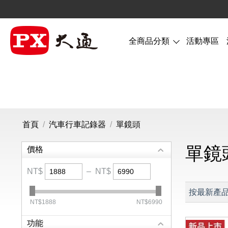
全商品分類
活動專區
首頁
/
汽車行車記錄器
/
單鏡頭
單鏡
價格
NT$
–
NT$
按最新產
‎NT$
1888
‎NT$
6990
功能