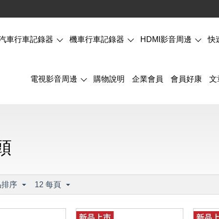
汽車行車記錄器
機車行車記錄器
HDMI影音周邊
快
電視影音周邊
購物說明
企業會員
會員好康
文
頭
品排序
12 每頁