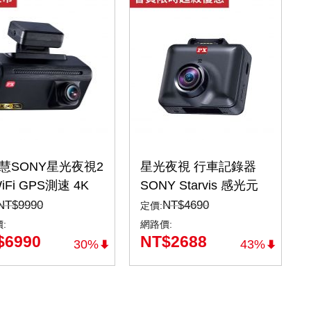
智慧SONY星光夜視2
星光夜視 行車記錄器
iFi GPS測速 4K
SONY Starvis 感光元
R 行車記錄器 紀錄
件+GPS區間測速提醒
NT$
9990
NT$
4690
定價:
i7)
(C73G)
:
網路價:
$
6990
NT$
2688
30%
43%