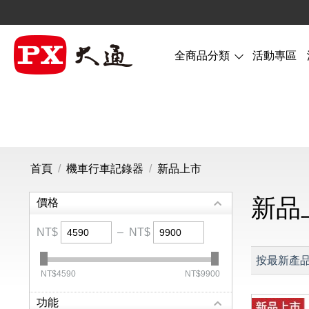
全商品分類
活動專區
首頁
/
機車行車記錄器
/
新品上市
新品
價格
NT$
–
NT$
按最新產
‎NT$
4590
‎NT$
9900
功能