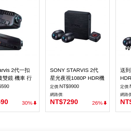
tarvis 2代一扣
SONY STARVIS 2代
送到
後雙鏡 機車 行
星光夜視1080P HDR機
HD
 9小時連續錄
車行車記錄器WIFI 行車
記錄
6590
NT$
9900
定價:
定價:
帽紀錄器 防塵
紀錄器 SONY前後雙鏡
車記錄
網路價:
網路價
590
NT$
7290
NT
S/M17)
頭 台灣製造 送32G記
30%
26%
憶卡 (GX5 HR PRO)