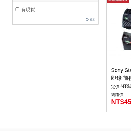
有現貨
重置
Sony S
即錄 前
車記錄器
NT$
定價:
影 安全
網路價:
NT$
4
防水(M17