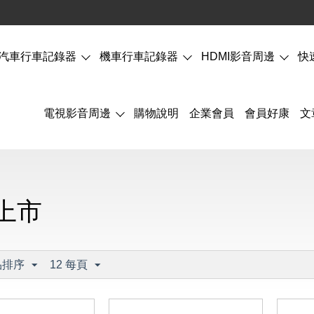
汽車行車記錄器
機車行車記錄器
HDMI影音周邊
快
電視影音周邊
購物說明
企業會員
會員好康
文
上市
品排序
12 每頁