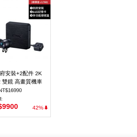
府安裝+2配件 2K
R 雙鏡 高畫質機車
器 行車紀錄器 行
NT$
16990
器(GX5 2K+)
:
$
9900
42%