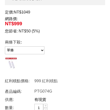
定價:
NT$
1049
網路價:
NT$
999
您節省:
NT$
50
(
5
%)
兩條下殺:
紅利積點價格:
999 紅利積點
PTG074G
產品編碼:
供應:
有現貨
+
數量:
−