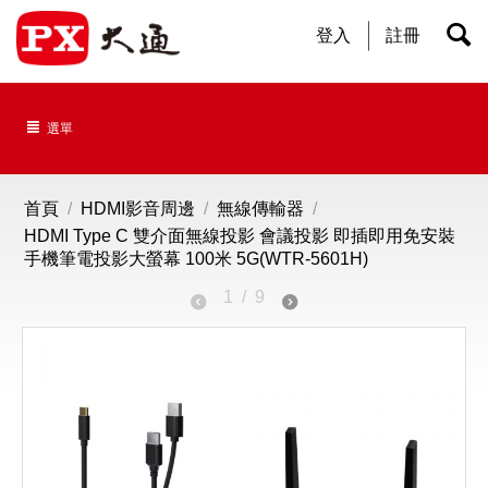
登入
註冊
選單
首頁
/
HDMI影音周邊
/
無線傳輸器
/
HDMI Type C 雙介面無線投影 會議投影 即插即用免安裝
手機筆電投影大螢幕 100米 5G(WTR-5601H)
1
/
9