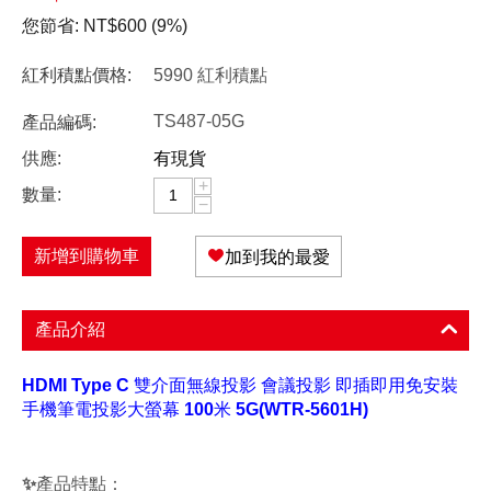
您節省:
NT$
600
(
9
%)
紅利積點價格:
5990 紅利積點
TS487-05G
產品編碼:
供應:
有現貨
+
數量:
−
新增到購物車
加到我的最愛
產品介紹
HDMI Type C 雙介面無線投影 會議投影 即插即用免安裝
手機筆電投影大螢幕 100米 5G(WTR-5601H)
✨產品特點：