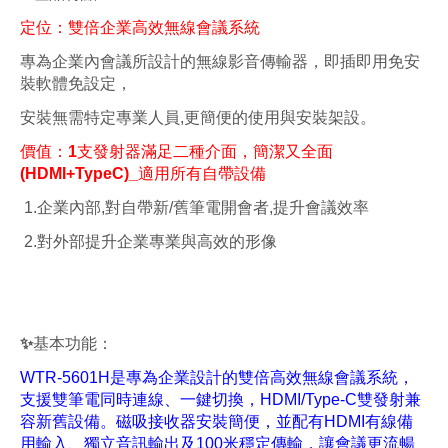
定位：雙倍企業高效無線會議系統
專為企業內會議所設計的無線影音傳輸器，即插即用免安
裝軟體免設定，
安裝無需特定專業人員
,
更簡便的使用與安裝架設。
價值：1支發射器滿足二種介面，簡潔又全面
(HDMI+TypeC)_適用所有自帶設備
1.企業內部
,
對自帶新
/
舊筆電開會者
,
提升會議效率
2.對外部提升企業專業與高效的形像
✨基本功能：
WTR-5601H是專為企業設計的雙倍高效無線會議系統，
支援雙筆電同時連線、一鍵切換，HDMI/Type-C雙發射兼
容新舊設備。磁吸接收器安裝簡便，並配有HDMI有線備
用輸入、獨立音訊輸出及100米穩定傳輸，讓會議更流暢