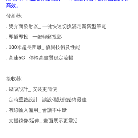
高效。
發射器
:
.
雙介面發射器
_
一健快速切換滿足新舊型筆電
.
即插即投
_
一鍵輕鬆投影
.
100
米超長距離
_
優異技術及性能
.
高速
5G_
傳輸高畫質穩定流暢
接收器
:
.
磁吸設計
_ 安裝更簡便
.
定時重啟設計
_
讓設備狀態始終最佳
.
有線輸入備用
_
會議不中斷
.
支援鏡像
/
延伸
_
畫面展示更靈活