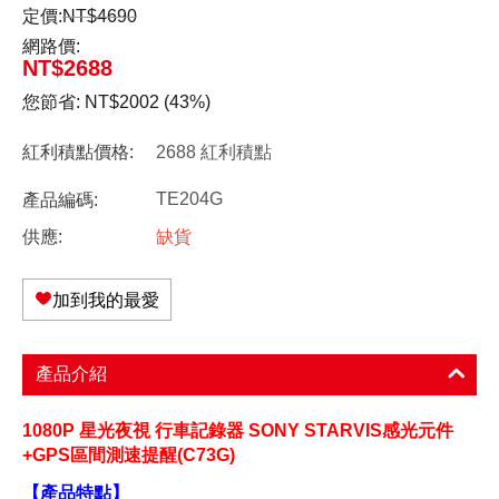
定價:
NT$
4690
網路價:
NT$
2688
您節省:
NT$
2002
(
43
%)
紅利積點價格:
2688 紅利積點
TE204G
產品編碼:
供應:
缺貨
加到我的最愛
產品介紹
1080P 星光夜視 行車記錄器 SONY STARVIS感光元件
+GPS區間測速提醒(C73G)
【產品特點】