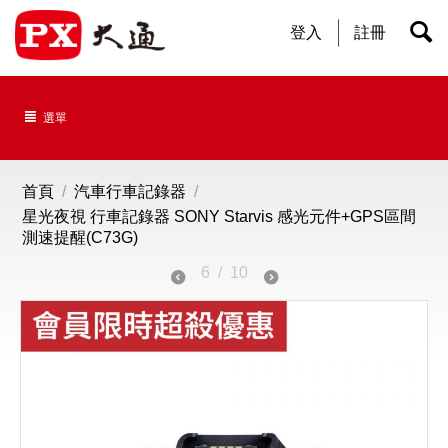
登入
註冊
選單
首頁
/
汽車行車記錄器
/
星光夜視 行車記錄器 SONY Starvis 感光元件+GPS區間
測速提醒(C73G)
6
/
10