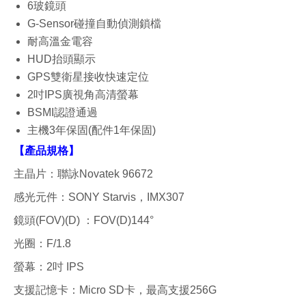
6玻鏡頭
G-Sensor碰撞自動偵測鎖檔
耐高溫金電容
HUD抬頭顯示
GPS雙衛星接收快速定位
2吋IPS廣視角高清螢幕
BSMI認證通過
主機3年保固(配件1年保固)
【產品規格】
主晶片：聯詠Novatek 96672
感光元件：SONY Starvis，IMX307
鏡頭(FOV)(D) ：FOV(D)144°
光圈：F/1.8
螢幕：2吋 IPS
支援記憶卡：Micro SD卡，最高支援256G