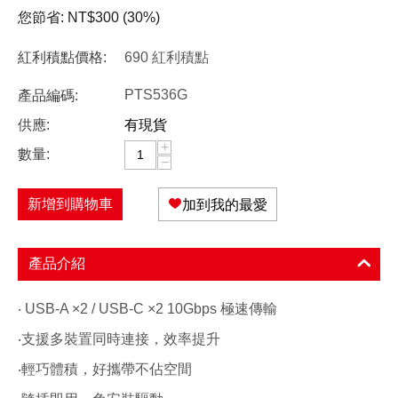
您節省:
NT$
300
(
30
%)
紅利積點價格:
690 紅利積點
PTS536G
產品編碼:
供應:
有現貨
+
數量:
−
新增到購物車
加到我的最愛
產品介紹
‧ USB-A ×2 / USB-C ×2 10Gbps 極速傳輸
‧支援多裝置同時連接，效率提升
‧輕巧體積，好攜帶不佔空間