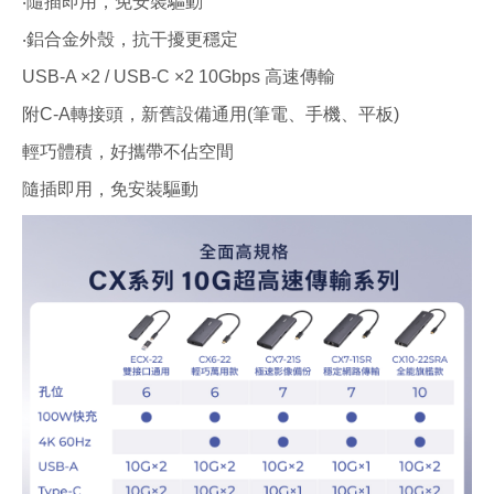
‧隨插即用，免安裝驅動
‧鋁合金外殼，抗干擾更穩定
USB-A ×2 / USB-C ×2 10Gbps 高速傳輸
附C-A轉接頭，新舊設備通用(筆電、手機、平板)
輕巧體積，好攜帶不佔空間
隨插即用，免安裝驅動