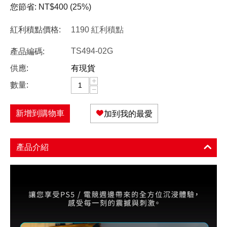
您節省:
NT$
400
(
25
%)
紅利積點價格:
1190 紅利積點
TS494-02G
產品編碼:
供應:
有現貨
+
數量:
−
新增到購物車
加到我的最愛
產品介紹