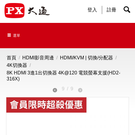
登入
註冊
選單
首頁
/
HDMI影音周邊
/
HDMI/KVM | 切換/分配器
/
4K切換器
/
8K HDMI 3進1出切換器 4K@120 電競螢幕支援(HD2-
316X)
9
/
9