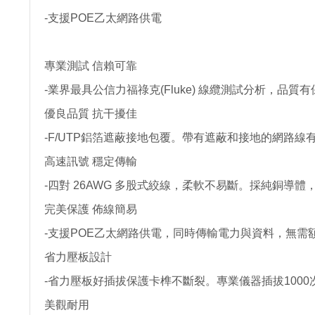
-支援POE乙太網路供電
專業測試 信賴可靠
-業界最具公信力福祿克(Fluke) 線纜測試分析，品質
優良品質 抗干擾佳
-F/UTP鋁箔遮蔽接地包覆。帶有遮蔽和接地的網路
高速訊號 穩定傳輸
-四對 26AWG 多股式絞線，柔軟不易斷。採純銅導
完美保護 佈線簡易
-支援POE乙太網路供電，同時傳輸電力與資料，無
省力壓板設計
-省力壓板好插拔保護卡榫不斷裂。專業儀器插拔1000
美觀耐用