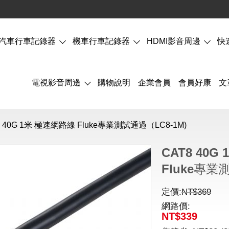
汽車行車記錄器
機車行車記錄器
HDMI影音周邊
快
電視影音周邊
購物說明
企業會員
會員好康
文
8 40G 1米 極速網路線 Fluke專業測試通過（LC8-1M)
CAT8 40
Fluke專業
定價:
NT$
369
網路價:
NT$
339