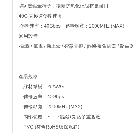
-高u數鍍金端子，接頭抗氧化低阻抗更耐用。
40G 真極速傳輸速度
-傳輸速率：40Gbps；傳輸頻寬：2000MHz (MAX)
適用設備
-電腦 / 筆電 / 機上盒 / 智慧電視 / 數據機 集線器 /
產品規格
．線材結構：26AWG
．傳輸速率：40Gbps
．傳輸頻寬：2000MHz (MAX)
．內部包覆：SFTP編織+鋁箔多重遮蔽
．PVC (符合RoHS環保規範)