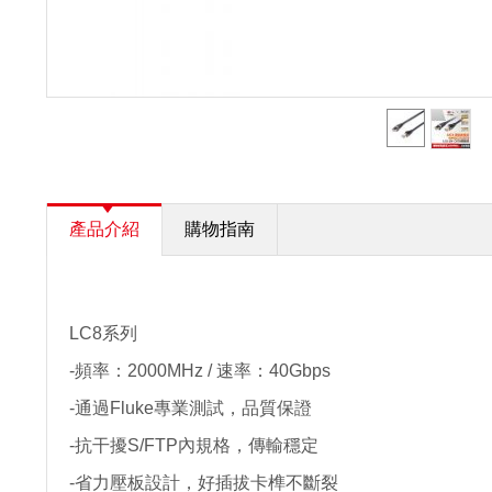
產品介紹
購物指南
LC8系列
-頻率：2000MHz / 速率：40Gbps
-通過Fluke專業測試，品質保證
-抗干擾S/FTP內規格，傳輸穩定
-省力壓板設計，好插拔卡榫不斷裂