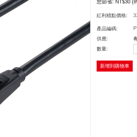
您節省:
NT$
30
(
8
紅利積點價格:
3
P
產品編碼:
供應:
數量:
新增到購物車