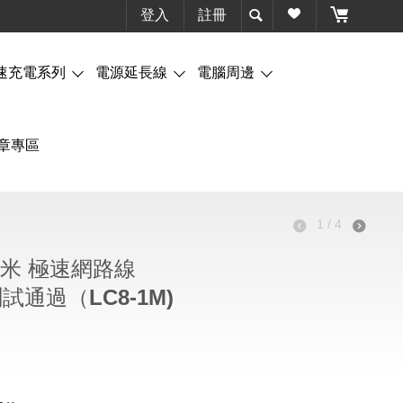
登入
註冊
速充電系列
電源延長線
電腦周邊
章專區
1
/
4
G 1米 極速網路線
測試通過（LC8-1M)