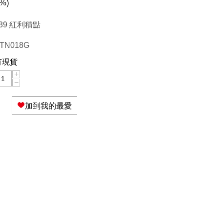
%)
39 紅利積點
TN018G
有現貨
+
−
加到我的最愛