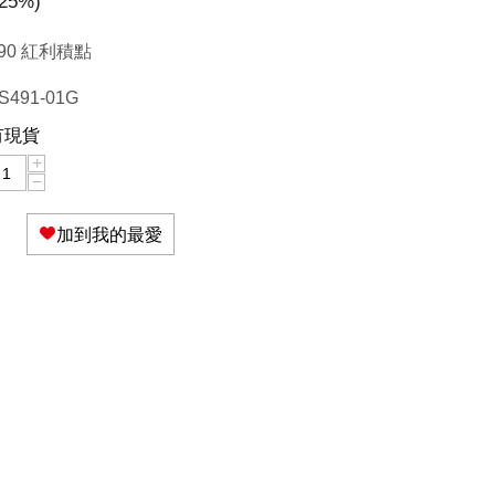
25
%)
90 紅利積點
S491-01G
有現貨
+
−
加到我的最愛