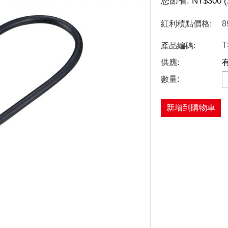
您節省:
NT$
300
(
紅利積點價格:
8
T
產品編碼:
供應:
數量:
新增到購物車