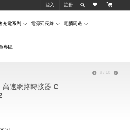
登入
註冊
速充電系列
電源延長線
電腦周邊
章專區
8
/
10
.5G 高速網路轉接器 C
2