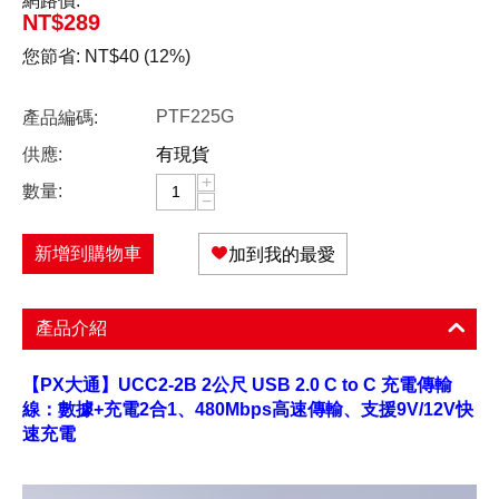
網路價:
NT$
289
您節省:
NT$
40
(
12
%)
PTF225G
產品編碼:
供應:
有現貨
+
數量:
−
新增到購物車
加到我的最愛
產品介紹
【PX大通】UCC2-2B 2公尺 USB 2.0 C to C 充電傳輸
線：數據+充電2合1、480Mbps高速傳輸、支援9V/12V快
速充電