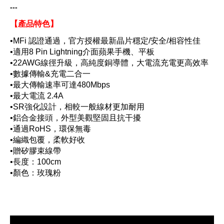
---
【產品特色】
•MFi 認證通過，官方授權最新晶片穩定/安全/相容性佳
•適用8 Pin Lightning介面蘋果手機、平板
•22AWG線徑升級，高純度銅導體，大電流充電更高效率
•數據傳輸&充電二合一
•最大傳輸速率可達480Mbps
•最大電流 2.4A
•SR強化設計，相較一般線材更加耐用
•鋁合金接頭，外型美觀堅固且抗干擾
•通過RoHS，環保無毒
•編織包覆，柔軟好收
•贈
矽膠
束線帶
•長度：100cm
•顏色：玫瑰粉