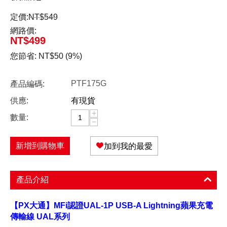
定價:
NT$
549
網路價:
NT$
499
您節省:
NT$
50
(
9
%)
PTF175G
產品編碼:
供應:
有現貨
+
數量:
−
新增到購物車
加到我的最愛
產品介紹
【PX大通】MFi認證UAL-1P USB-A Lightning蘋果充電
傳輸線 UAL系列