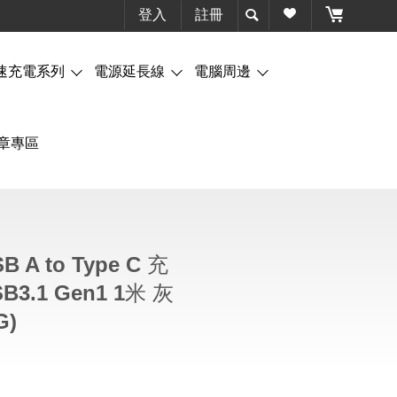
登入
註冊
速充電系列
電源延長線
電腦周邊
章專區
 A to Type C 充
3.1 Gen1 1米 灰
G)