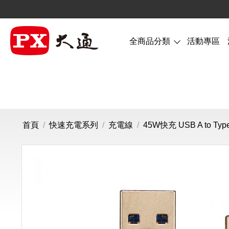
全商品分類
活動專區
首頁
/
快速充電系列
/
充電線
/
45W快充 USB A to Ty