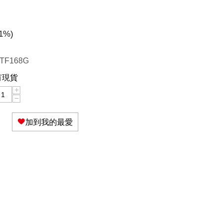
1
%)
TF168G
有現貨
+
−
加到我的最愛