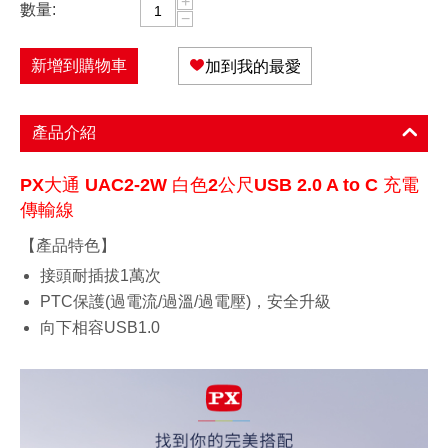
+
數量:
−
新增到購物車
加到我的最愛
產品介紹
PX大通 UAC2-2W 白色2公尺USB 2.0 A to C 充電
傳輸線
【產品特色】
接頭耐插拔1萬次
PTC保護(過電流/過溫/過電壓)，安全升級
向下相容USB1.0