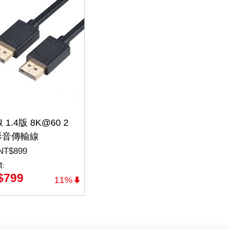
 1.4版 8K@60 2
影音傳輸線
playPort（DP-2MX)
NT$
899
:
$
799
11%