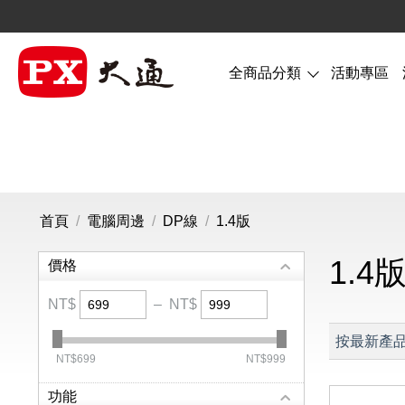
全商品分類
活動專區
首頁
/
電腦周邊
/
DP線
/
1.4版
1.4
價格
NT$
–
NT$
按最新產
‎NT$
699
‎NT$
999
功能