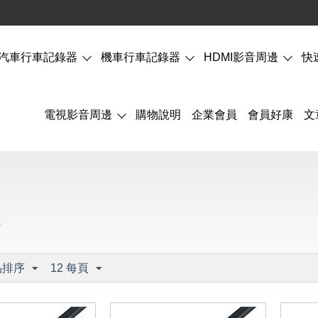
汽車行車記錄器
機車行車記錄器
HDMI影音周邊
快
電視影音周邊
購物說明
企業會員
會員好康
文
版
品排序
12 每頁