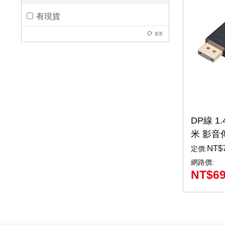
有現貨
重置
DP線 1.
米 影音
Display
NT$
定價:
1.2MX)
網路價:
NT$
6