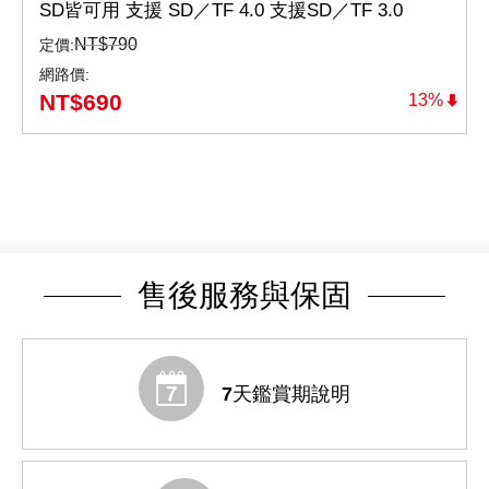
SD皆可用 支援 SD／TF 4.0 支援SD／TF 3.0
(CS3/CS3-D/CS4-D)
NT$
790
定價:
網路價:
NT$
690
13%
售後服務與保固
7天鑑賞期說明