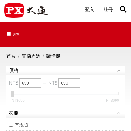
登入
註冊
選單
首頁
/
電腦周邊
/
讀卡機
價格
NT$
–
NT$
‎NT$
690
‎NT$
690
功能
有現貨