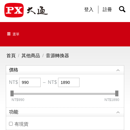
登入
註冊
選單
首頁
/
其他商品
/
音源轉換器
價格
NT$
–
NT$
‎NT$
990
‎NT$
1890
功能
有現貨