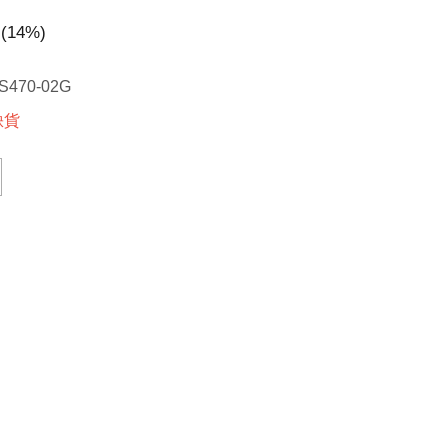
(
14
%)
S470-02G
缺貨