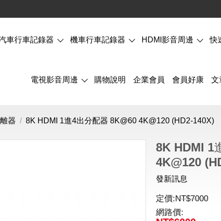
汽車行車記錄器
機車行車記錄器
HDMI影音周邊
快
電視影音周邊
購物說明
企業會員
會員好康
文
分離器
/
8K HDMI 1進4出分配器 8K@60 4K@120 (HD2-140X)
8K HDMI 
4K@120 (H
發新訊息
定價:
NT$
7000
網路價: