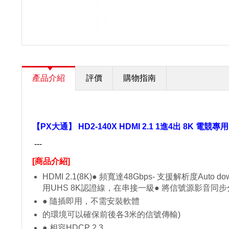
產品介紹
評價
購物指南
【PX大通】 HD2-140X HDMI 2.1 1進4出 8K 電
---
[商品介紹]
HDMI 2.1(8K)
● 頻寬達48Gbps
-
支援解析度Auto dow
用UHS 8K認證線，在串接一級
● 將信號源影音同
● 隨插即用，不需安裝軟體
的環境可以確保前後各3米的信號傳輸)
● 相容HDCP 2.3