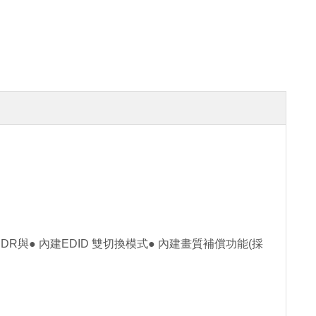
DR與
● 內建EDID 雙切換模式
● 內建畫質補償功能(採