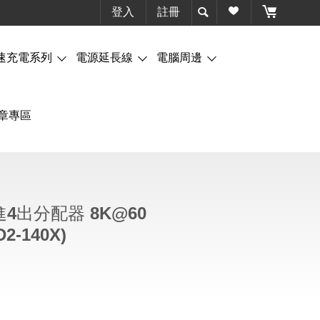
登入
註冊
速充電系列
電源延長線
電腦周邊
章專區
1進4出分配器 8K@60
D2-140X)