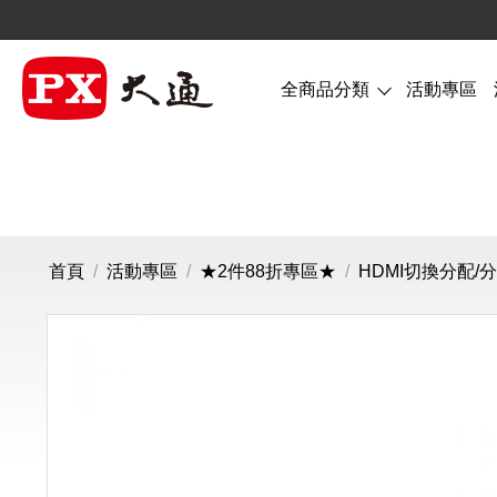
全商品分類
活動專區
首頁
/
活動專區
/
★2件88折專區★
/
HDMI切換分配/